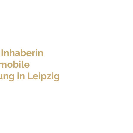
- Inhaberin
 mobile
ng in Leipzig
zen
gemacht
 Tierschutzgesetz