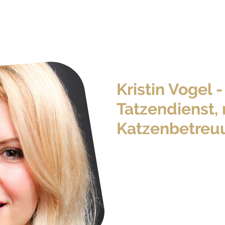
Kristin Vogel 
Tatzendienst,
Katzenbetreuu
...1986 geboren
...seither verliebt in Kat
...Berufung zum Beruf 
...sachkundig nach § 11