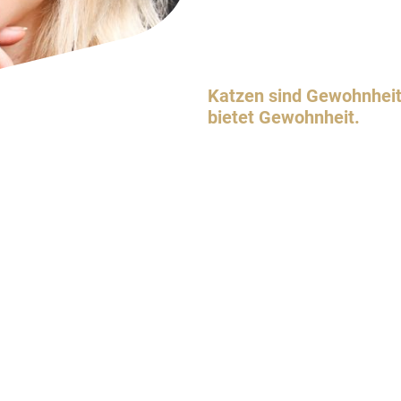
...erfahren im Umgang m
...Beratung bei Verhalt
Katzen sind Gewohnheits
bietet Gewohnheit.
Ich verstehe die Bedür
von Katzen. Unsere Liebl
gestresst, besonders da
Alltag etwas verändert.
durch die Katzenbetreu
Gewohnheiten während 
Besitzer beibehalten w
Tatzendienst täglich z
wird die Katzenroutine 
Katzensitting in häusli
tiergerechter als in ein
Zufriedenheit und Wohl